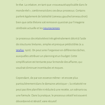
le rêve. La création, en tant que « nouveauté applicable dans le
monde réel », combinerait donc ces deux processus. Certains
parlent également de latéralité (cerveau gauche/cerveau droit)
bien que cette théorie soit remise en question par l’imagerie
cérébrale actuelle et les
neurosciences
.
Le processus de créativité est très généralement décrit à l’aide
de structures linéaires, simples et presque prédictibles (e.a.
Wallas
, 1926). On peut ainsi l’organiser en différentes tâches,
auxquelles attribuer un planning et un budget. Cette
simplification est tentante pour le monde des affaires, qui
voudrait diminuer incertitudes et risques.
Cependant, de par son essence même – et encore plus
particulièrement dans le domaine artistique –, la créativité ne
peut pas être planifiée ni réduite à une recette, un scénario ou
une formule. Dans la pratique, le processus créatif est souvent
désordonné et itératif, voire récursif.