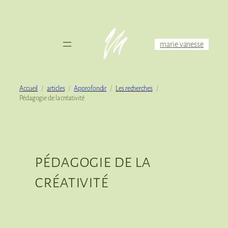
Aller
au
contenu
marie vanesse
Accueil
articles
Approfondir
Les recherches
Pédagogie de la créativité
pédagogie de la
créativité