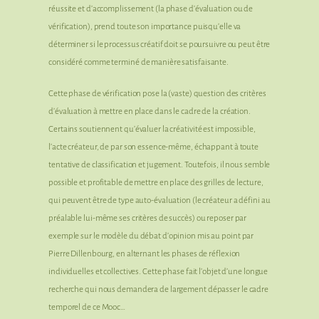
réussite et d’accomplissement (la phase d’évaluation ou de
vérification), prend toute son importance puisqu’elle va
déterminer si le processus créatif doit se poursuivre ou peut être
considéré comme terminé de manière satisfaisante.
Cette phase de vérification pose la (vaste) question des critères
d’évaluation à mettre en place dans le cadre de la création.
Certains soutiennent qu’évaluer la créativité est impossible,
l’acte créateur, de par son essence-même, échappant à toute
tentative de classification et jugement. Toutefois, il nous semble
possible et profitable de mettre en place des grilles de lecture,
qui peuvent être de type auto-évaluation (le créateur a défini au
préalable lui-même ses critères de succès) ou reposer par
exemple sur le modèle du débat d’opinion mis au point par
Pierre Dillenbourg, en alternant les phases de réflexion
individuelles et collectives. Cette phase fait l’objet d’une longue
recherche qui nous demandera de largement dépasser le cadre
temporel de ce Mooc…