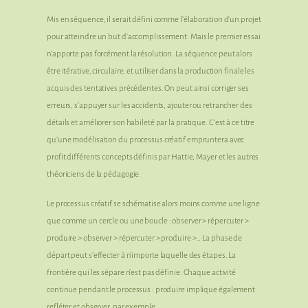
Mis en séquence, il serait défini comme l’élaboration d’un projet
pour atteindre un but d’accomplissement. Mais le premier essai
n’apporte pas forcément la résolution. La séquence peut alors
être itérative, circulaire, et utiliser dans la production finale les
acquis des tentatives précédentes. On peut ainsi corriger ses
erreurs, s’appuyer sur les accidents, ajouter ou retrancher des
détails et améliorer son habileté par la pratique. C’est à ce titre
qu’une modélisation du processus créatif empruntera avec
profit différents concepts définis par Hattie, Mayer et les autres
théoriciens de la pédagogie.
Le processus créatif se schématise alors moins comme une ligne
que comme un cercle ou une boucle : observer > répercuter >
produire > observer > répercuter > produire >… La phase de
départ peut s’effecter à n’importe laquelle des étapes. La
frontière qui les sépare n’est pas définie. Chaque activité
continue pendant le processus : produire implique également
refléter et observer, par exemple.