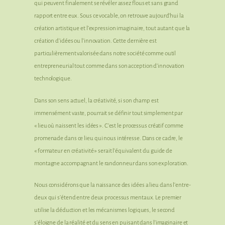
qui peuvent finalement se révéler assez flous et sans grand
rapport entre eux. Sous ce vocable, on retrouve aujourd’hui la
création artistique et l’expression imaginaire, tout autant que la
création d’idées ou l’innovation. Cette dernière est
particulièrement valorisée dans notre société comme outil
entrepreneurial tout comme dans son acception d’innovation
technologique.
Dans son sens actuel, la créativité, si son champ est
immensément vaste, pourrait se définir tout simplement par
« lieu où naissent les idées ». C’est le processus créatif comme
promenade dans ce lieu qui nous intéresse. Dans ce cadre, le
« formateur en créativité » serait l’équivalent du guide de
montagne accompagnant le randonneur dans son exploration.
Nous considérons que la naissance des idées a lieu dans l’entre-
deux qui s’étend entre deux processus mentaux. Le premier
utilise la déduction et les mécanismes logiques, le second
s’éloigne de la réalité et du sens en puisant dans l’imaginaire et