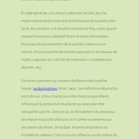
En règle générale, plus le but à atteindre est clair, plus les
moyens deviendront implicites et l’évaluation de la production
facile. Au contraire, si le résultat à obtenir est flou, savoir quand
stopper le processus répétitif (briser le cercle) demandera
beaucoup de discernement de la part des créateurs eux-
mêmes. On pourra cette fois encore s’appuyer sur les travaux de
Hattie, s’agissant de « clarifier les intentions » (compétences,
objectifs, etc).
Certaines questions ou concepts de départ sont toutefois
biaisés (
wicked problems
, Rittel, 1969). Leur définition dépend du
point de vue, et leur champ peut être élargi ou approfondi,
influençant la production résultante qui peut alors être
retravaillée sans fin. Dans ce cas, le déroulement du processus
de création est plutôt arbitraire, et il s’arrête seulement pour
des raisons de temps, de budget, de perte de patience ou
d’intérêt du créateur. C’est ici qu’une réflexion sur les critères de