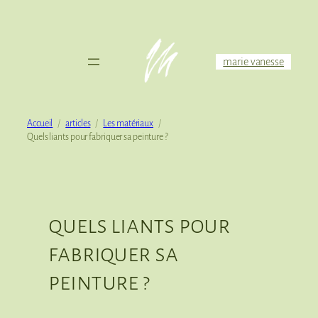
Aller
au
contenu
marie vanesse
Accueil
articles
Les matériaux
Quels liants pour fabriquer sa peinture ?
quels liants pour
fabriquer sa
peinture ?