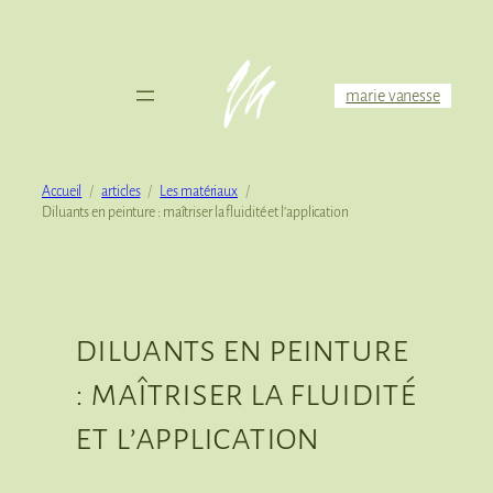
Aller
au
contenu
marie vanesse
Accueil
articles
Les matériaux
Diluants en peinture : maîtriser la fluidité et l’application
diluants en peinture
: maîtriser la fluidité
et l’application